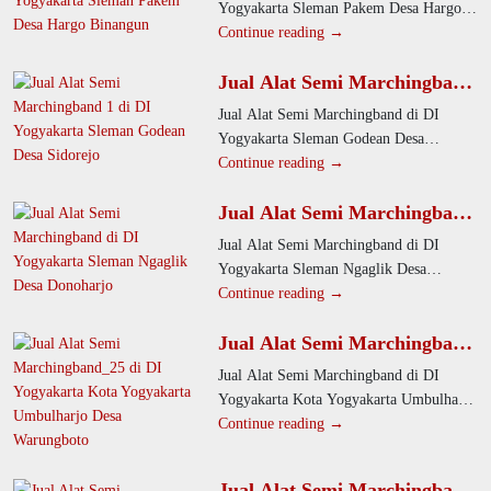
Yogyakarta Sleman Pakem Desa Hargo
Binangun. Perusahaan kami
Continue reading →
memproduksi alat drumband berkualitas
Jual Alat Semi Marchingband
tinggi yang
di DI Yogyakarta Sleman
Jual Alat Semi Marchingband di DI
Godean Desa Sidorejo
Yogyakarta Sleman Godean Desa
Sidorejo. Produsen kami menghadirkan
Continue reading →
instrumen marching band berkualitas
Jual Alat Semi Marchingband
tinggi untuk
di DI Yogyakarta Sleman
Jual Alat Semi Marchingband di DI
Ngaglik Desa Donoharjo
Yogyakarta Sleman Ngaglik Desa
Donoharjo. Kami memproduksi alat
Continue reading →
drumband dengan kualitas terbaik untuk
Jual Alat Semi Marchingband
SD,
di DI Yogyakarta Kota
Jual Alat Semi Marchingband di DI
Yogyakarta Umbulharjo Desa
Yogyakarta Kota Yogyakarta Umbulharjo
Warungboto
Desa Warungboto. Kami menyediakan
Continue reading →
alat drumband lengkap dengan berbagai
jenis
Jual Alat Semi Marchingband