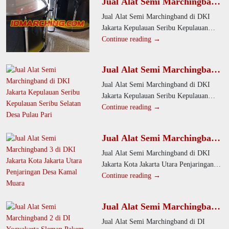
Jual Alat Semi Marchingband
di DKI Jakarta Kepulauan
Jual Alat Semi Marchingband di DKI
Seribu Kepulauan Seribu
Jakarta Kepulauan Seribu Kepulauan
Utara Desa Pulau Kelapa
Seribu Utara Desa Pulau Kelapa. Kami
Continue reading →
menawarkan alat drumband berkualitas
Jual Alat Semi Marchingband
di DKI Jakarta Kepulauan
Jual Alat Semi Marchingband di DKI
Seribu Kepulauan Seribu
Jakarta Kepulauan Seribu Kepulauan
Selatan Desa Pulau Pari
Seribu Selatan Desa Pulau Pari. Kami
Continue reading →
adalah produsen alat drumband
Jual Alat Semi Marchingband
di DKI Jakarta Kota Jakarta
Jual Alat Semi Marchingband di DKI
Utara Penjaringan Desa
Jakarta Kota Jakarta Utara Penjaringan
Kamal Muara
Desa Kamal Muara. Kami menyediakan
Continue reading →
alat drumband dengan desain
Jual Alat Semi Marchingband
di DI Yogyakarta Sleman
Jual Alat Semi Marchingband di DI
Pakem Desa Hargo Binangun