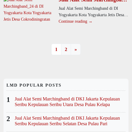
di DI Yogyakarta Kota
Jual Alat Semi Marchingband di DI
Yogyakarta Jetis Desa
Yogyakarta Kota Yogyakarta Jetis Desa
Cokrodiningratan
Cokrodiningratan. Produsen kami
Continue reading →
menyediakan alat drumband berkualitas
tinggi untuk
1
2
»
LMD POPULAR POSTS
1
Jual Alat Semi Marchingband di DKI Jakarta Kepulauan
Seribu Kepulauan Seribu Utara Desa Pulau Kelapa
2
Jual Alat Semi Marchingband di DKI Jakarta Kepulauan
Seribu Kepulauan Seribu Selatan Desa Pulau Pari