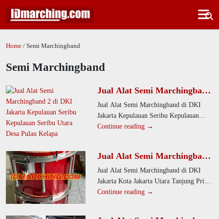
Home
/ Semi Marchingband
Semi Marchingband
Jual Alat Semi Marchingband
di DKI Jakarta Kepulauan
Jual Alat Semi Marchingband di DKI
Seribu Kepulauan Seribu
Jakarta Kepulauan Seribu Kepulauan
Utara Desa Pulau Kelapa
Seribu Utara Desa Pulau Kelapa. Sebagai
Continue reading →
produsen alat drumband, kami
Jual Alat Semi Marchingband
di DKI Jakarta Kota Jakarta
Jual Alat Semi Marchingband di DKI
Utara Tanjung Priok Desa
Jakarta Kota Jakarta Utara Tanjung Priok
Papango
Desa Papango. Perusahaan kami
Continue reading →
menyediakan alat drumband berkualitas