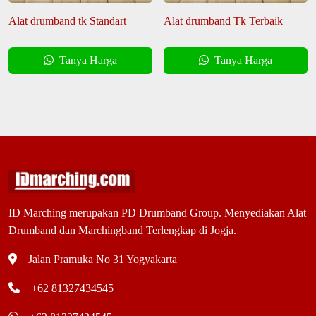
Alat drumband tk Standart
Alat drumband Tk Terbaik
Tanya Harga
Tanya Harga
ID Marching merupakan PD Drumband Group. Menyediakan Alat
Drumband dan Marchingband Terlengkap di Jogja.
Jalan Pramuka No 31 Yogyakarta
+62 81327434545