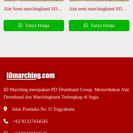
Alat Semi marchingband SD
Alat semi marchingband SD
Profesional Harness Air frame
Terbaik harness Fyber
Tanya Harga
Tanya Harga
ID Marching merupakan PD Drumband Group. Menyediakan Alat
Drumband dan Marchingband Terlengkap di Jogja.
Jalan Pramuka No 31 Yogyakarta
+62 81327434545