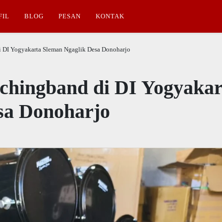
FIL
BLOG
PESAN
KONTAK
i DI Yogyakarta Sleman Ngaglik Desa Donoharjo
rchingband di DI Yogyakar
sa Donoharjo