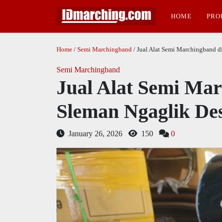
HOME
PRO
Home
/
Semi Marchingband
/ Jual Alat Semi Marchingband d
Semi Marchingband
Jual Alat Semi Ma
Sleman Ngaglik De
January 26, 2026
150
0