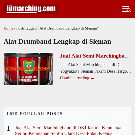
Home
/ Posts tagged “Alat Drumband Lengkap di Sleman”
Alat Drumband Lengkap di Sleman
Jual Alat Semi Marchingband
di DI Yogyakarta Sleman
Jual Alat Semi Marchingband di DI
Pakem Desa Hargo Binangun
Yogyakarta Sleman Pakem Desa Hargo
Binangun. Perusahaan kami
Continue reading →
memproduksi alat drumband berkualitas
tinggi yang
LMD POPULAR POSTS
1
Jual Alat Semi Marchingband di DKI Jakarta Kepulauan
Seribu Kepulauan Seribu Utara Desa Pulau Kelapa