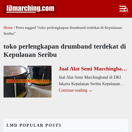
Home
/ Posts tagged “toko perlengkapan drumband terdekat di Kepulauan
Seribu”
toko perlengkapan drumband terdekat di
Kepulauan Seribu
Jual Alat Semi Marchingband
di DKI Jakarta Kepulauan
Jual Alat Semi Marchingband di DKI
Seribu Kepulauan Seribu
Jakarta Kepulauan Seribu Kepulauan
Utara Desa Pulau Kelapa
Seribu Utara Desa Pulau Kelapa. Kami
Continue reading →
menawarkan alat drumband berkualitas
LMD POPULAR POSTS