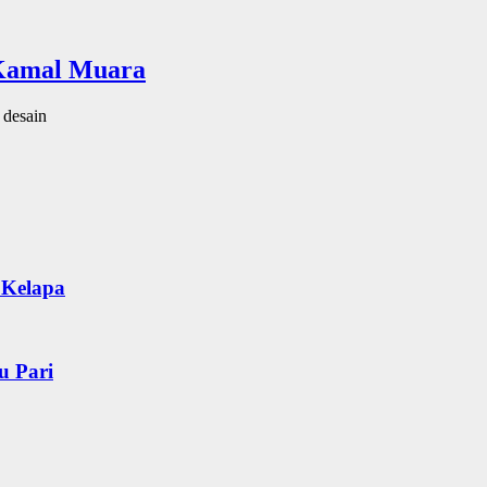
 Kamal Muara
 desain
 Kelapa
u Pari