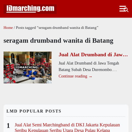
Home
/ Posts tagged “seragam drumband wanita di Batang”
seragam drumband wanita di Batang
Jual Alat Drumband di Jawa
Tengah Batang Subah Desa
Jual Alat Drumband di Jawa Tengah
Durenombo
Batang Subah Desa Durenombo.
Produsen kami menawarkan alat
Continue reading →
drumband berkualitas tinggi untuk SD,
SMP,
LMD POPULAR POSTS
1
Jual Alat Semi Marchingband di DKI Jakarta Kepulauan
Seribu Kepulauan Seribu Utara Desa Pulau Kelapa