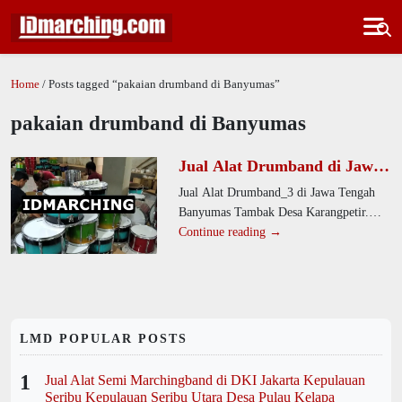
Home
/ Posts tagged “pakaian drumband di Banyumas”
pakaian drumband di Banyumas
Jual Alat Drumband di Jawa
Tengah Banyumas Tambak
Jual Alat Drumband_3 di Jawa Tengah
Desa Karangpetir
Banyumas Tambak Desa Karangpetir.
Perusahaan kami memproduksi alat
Continue reading →
drumband berkualitas untuk SD, SMP,
dan
LMD POPULAR POSTS
1
Jual Alat Semi Marchingband di DKI Jakarta Kepulauan
Seribu Kepulauan Seribu Utara Desa Pulau Kelapa