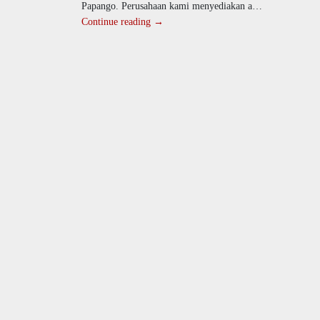
Papango. Perusahaan kami menyediakan alat
drumband berkualitas
Continue reading →