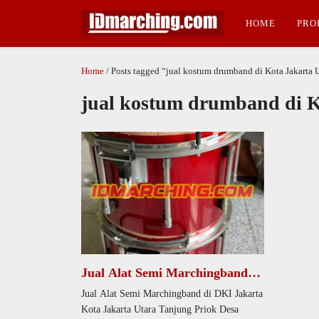
HOME
PRO
Home
/ Posts tagged “jual kostum drumband di Kota Jakarta 
jual kostum drumband di K
Jual Alat Semi Marchingband di
DKI Jakarta Kota Jakarta Utara
Jual Alat Semi Marchingband di DKI Jakarta
Tanjung Priok Desa Papango
Kota Jakarta Utara Tanjung Priok Desa