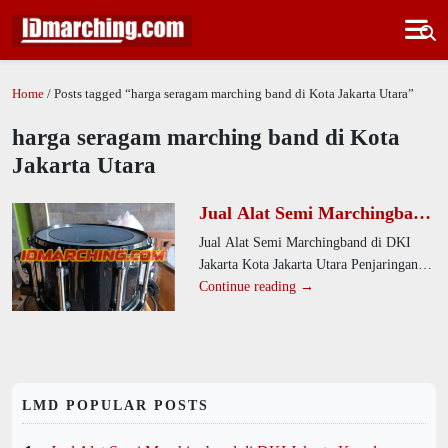
Home
/ Posts tagged “harga seragam marching band di Kota Jakarta Utara”
harga seragam marching band di Kota
Jakarta Utara
Jual Alat Semi Marchingband
di DKI Jakarta Kota Jakarta
Jual Alat Semi Marchingband di DKI
Utara Penjaringan Desa
Jakarta Kota Jakarta Utara Penjaringan
Kamal Muara
Desa Kamal Muara. Kami menyediakan
Continue reading →
alat drumband dengan desain
LMD POPULAR POSTS