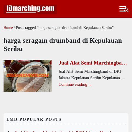
Home
/ Posts tagged “harga seragam drumband di Kepulauan Seribu”
harga seragam drumband di Kepulauan
Seribu
Jual Alat Semi Marchingband
di DKI Jakarta Kepulauan
Jual Alat Semi Marchingband di DKI
Seribu Kepulauan Seribu
Jakarta Kepulauan Seribu Kepulauan
Selatan Desa Pulau Pari
Seribu Selatan Desa Pulau Pari. Kami
Continue reading →
adalah produsen alat drumband
LMD POPULAR POSTS