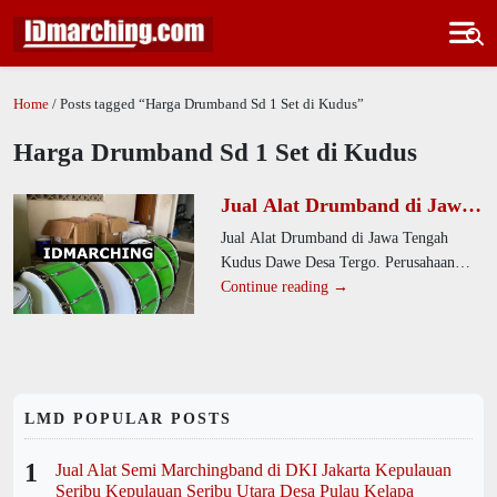
Home
/ Posts tagged “Harga Drumband Sd 1 Set di Kudus”
Harga Drumband Sd 1 Set di Kudus
Jual Alat Drumband di Jawa
Tengah Kudus Dawe Desa
Jual Alat Drumband di Jawa Tengah
Tergo
Kudus Dawe Desa Tergo. Perusahaan
kami menyediakan alat drumband
Continue reading →
profesional untuk SD, SMP, dan
LMD POPULAR POSTS
1
Jual Alat Semi Marchingband di DKI Jakarta Kepulauan
Seribu Kepulauan Seribu Utara Desa Pulau Kelapa