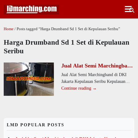
Home
/ Posts tagged “Harga Drumband Sd 1 Set di Kepulauan Seribu”
Harga Drumband Sd 1 Set di Kepulauan
Seribu
Jual Alat Semi Marchingband
di DKI Jakarta Kepulauan
Jual Alat Semi Marchingband di DKI
Seribu Kepulauan Seribu
Jakarta Kepulauan Seribu Kepulauan
Utara Desa Pulau Kelapa
Seribu Utara Desa Pulau Kelapa. Kami
Continue reading →
menawarkan alat drumband berkualitas
LMD POPULAR POSTS