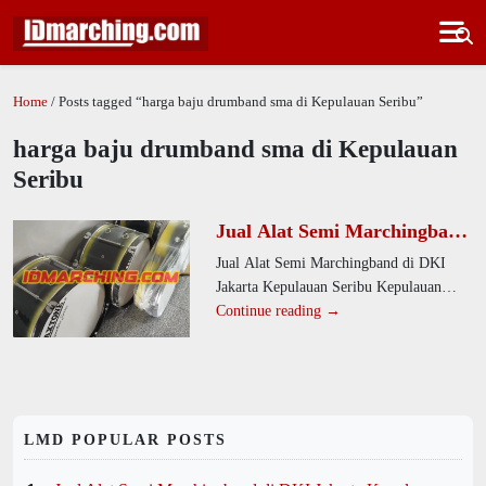
Home
/ Posts tagged “harga baju drumband sma di Kepulauan Seribu”
harga baju drumband sma di Kepulauan
Seribu
Jual Alat Semi Marchingband
di DKI Jakarta Kepulauan
Jual Alat Semi Marchingband di DKI
Seribu Kepulauan Seribu
Jakarta Kepulauan Seribu Kepulauan
Utara Desa Pulau Kelapa
Seribu Utara Desa Pulau Kelapa. Sebagai
Continue reading →
produsen alat drumband, kami
LMD POPULAR POSTS