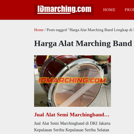
HOME
PRO
Home
/ Posts tagged “Harga Alat Marching Band Lengkap di
Harga Alat Marching Band
Jual Alat Semi Marchingband di
DKI Jakarta Kepulauan Seribu
Jual Alat Semi Marchingband di DKI Jakarta
Kepulauan Seribu Selatan Desa
Kepulauan Seribu Kepulauan Seribu Selatan
Pulau Pari