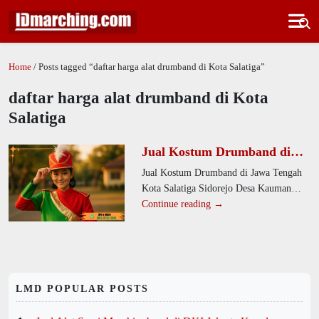
Home
/ Posts tagged “daftar harga alat drumband di Kota Salatiga”
daftar harga alat drumband di Kota
Salatiga
Jual Kostum Drumband di
Jawa Tengah Kota Salatiga
Jual Kostum Drumband di Jawa Tengah
Sidorejo Desa Kauman Kidul
Kota Salatiga Sidorejo Desa Kauman
Kidul. Kami menyediakan seragam
Continue reading →
drumband yang nyaman dan tahan
LMD POPULAR POSTS