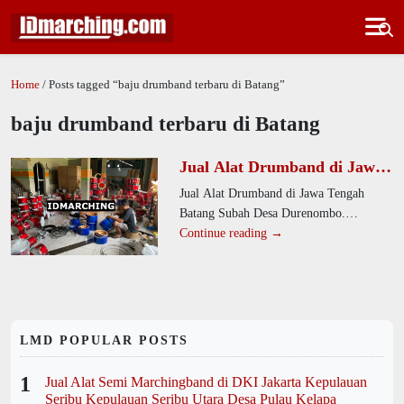
Home
/ Posts tagged “baju drumband terbaru di Batang”
baju drumband terbaru di Batang
Jual Alat Drumband di Jawa
Tengah Batang Subah Desa
Jual Alat Drumband di Jawa Tengah
Durenombo
Batang Subah Desa Durenombo.
Produsen kami menawarkan alat
Continue reading →
drumband berkualitas tinggi untuk SD,
SMP,
LMD POPULAR POSTS
1
Jual Alat Semi Marchingband di DKI Jakarta Kepulauan
Seribu Kepulauan Seribu Utara Desa Pulau Kelapa