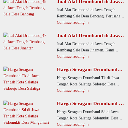
Jual Alat Drumband di Jawa
berkualitas tinggi untuk SD,
Tengah Rembang Sale Desa
Jual Alat Drumband di Jawa Tengah
Bancang
Rembang Sale Desa Bancang. Perusahaan
kami memproduksi instrumen marching
Continue reading →
band lengkap dan berkualitas untuk
Jual Alat Drumband di Jawa
Tengah Rembang Sale Desa
Jual Alat Drumband di Jawa Tengah
Jinanten
Rembang Sale Desa Jinanten. Kami
menghadirkan alat drumband profesional
Continue reading →
untuk SD, SMP, dan SMA.
Harga Seragam Drumband
Tk di Jawa Tengah Kota
Harga Seragam Drumband Tk di Jawa
Salatiga Sidorejo Desa
Tengah Kota Salatiga Sidorejo Desa
Salatiga
Salatiga. Perusahaan kami menyediakan
Continue reading →
seragam drumband ergonomis dan tahan
Harga Seragam Drumband Sd
di Jawa Tengah Kota Salatiga
Harga Seragam Drumband Sd di Jawa
Sidomukti Desa Mangunsari
Tengah Kota Salatiga Sidomukti Desa
Mangunsari. Kami memproduksi seragam
Continue reading →