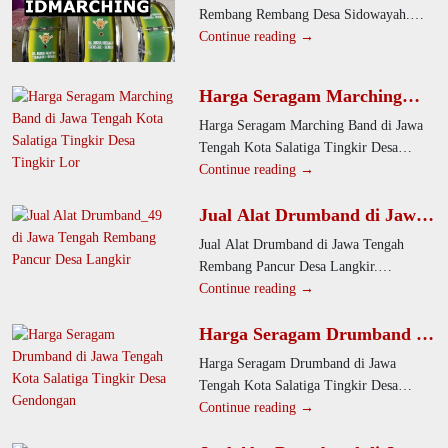
Desa Sidowayah
Rembang Rembang Desa Sidowayah.
Kami menghadirkan alat drumband
Continue reading →
profesional dan berkualitas untuk semua
jenjang
Harga Seragam Marching
Band di Jawa Tengah Kota
Harga Seragam Marching Band di Jawa
Salatiga Tingkir Desa Tingkir
Tengah Kota Salatiga Tingkir Desa
Lor
Tingkir Lor. Perusahaan kami
Continue reading →
menyediakan seragam drumband
Jual Alat Drumband di Jawa
profesional dan
Tengah Rembang Pancur
Jual Alat Drumband di Jawa Tengah
Desa Langkir
Rembang Pancur Desa Langkir.
Perusahaan kami menghadirkan alat
Continue reading →
drumband berkualitas untuk SD, SMP,
Harga Seragam Drumband di
dan
Jawa Tengah Kota Salatiga
Harga Seragam Drumband di Jawa
Tingkir Desa Gendongan
Tengah Kota Salatiga Tingkir Desa
Gendongan. Perusahaan kami
Continue reading →
menyediakan seragam drumband