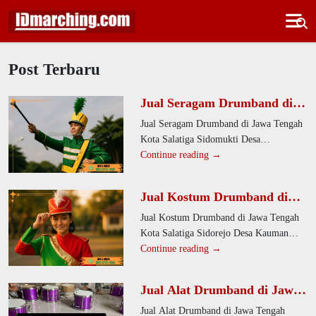
Post Terbaru
Jual Seragam Drumband di
Jawa Tengah Kota Salatiga
Jual Seragam Drumband di Jawa Tengah
Sidomukti Desa Kalicacing
Kota Salatiga Sidomukti Desa
Kalicacing. Kami menawarkan seragam
Continue reading →
drumband modern dan profesional untuk
semua
Jual Kostum Drumband di
Jawa Tengah Kota Salatiga
Jual Kostum Drumband di Jawa Tengah
Sidorejo Desa Kauman Kidul
Kota Salatiga Sidorejo Desa Kauman
Kidul. Kami menyediakan seragam
Continue reading →
drumband yang nyaman dan tahan
Jual Alat Drumband di Jawa
Tengah Rembang Rembang
Jual Alat Drumband di Jawa Tengah