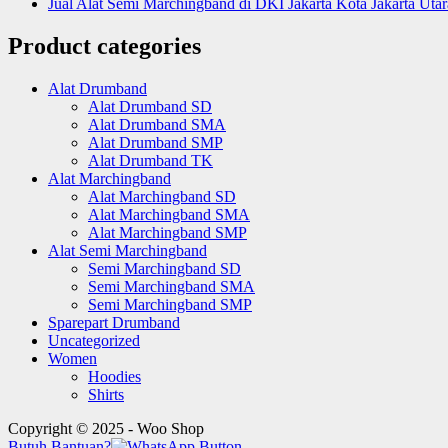
Jual Alat Semi Marchingband di DKI Jakarta Kota Jakarta Ut
Product categories
Alat Drumband
Alat Drumband SD
Alat Drumband SMA
Alat Drumband SMP
Alat Drumband TK
Alat Marchingband
Alat Marchingband SD
Alat Marchingband SMA
Alat Marchingband SMP
Alat Semi Marchingband
Semi Marchingband SD
Semi Marchingband SMA
Semi Marchingband SMP
Sparepart Drumband
Uncategorized
Women
Hoodies
Shirts
Copyright © 2025 - Woo Shop
Butuh Bantuan?