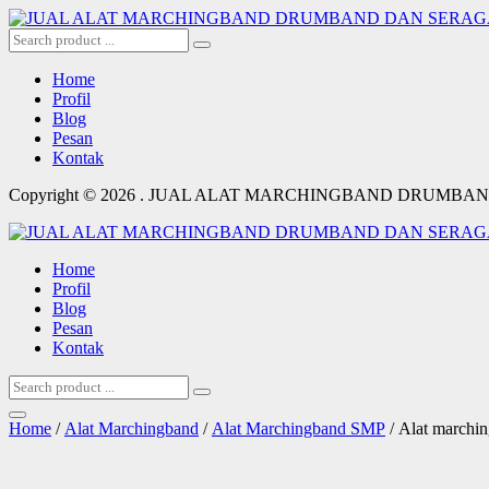
Home
Profil
Blog
Pesan
Kontak
Copyright © 2026 . JUAL ALAT MARCHINGBAND DRUM
Home
Profil
Blog
Pesan
Kontak
Home
/
Alat Marchingband
/
Alat Marchingband SMP
/ Alat marchi