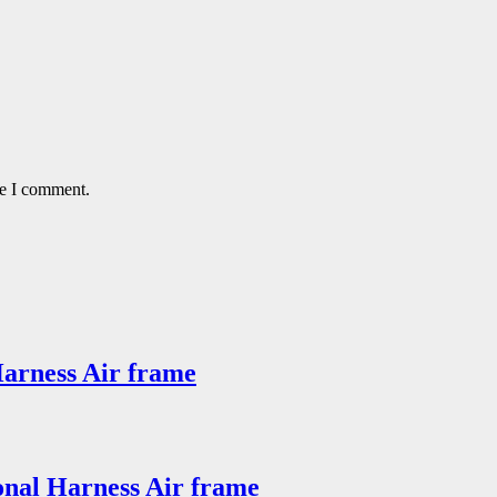
me I comment.
arness Air frame
nal Harness Air frame